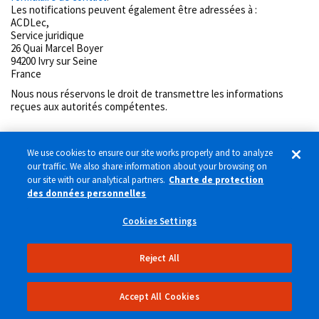
Les notifications peuvent également être adressées à :
ACDLec,
Service juridique
26 Quai Marcel Boyer
94200 Ivry sur Seine
France
Nous nous réservons le droit de transmettre les informations
reçues aux autorités compétentes.
We use cookies to ensure our site works properly and to analyze
our traffic. We also share information about your browsing on
our site with our analytical partners.
Charte de protection
des données personnelles
WHOIS
Plan du site
Abuse Point of contact
Cookies Settings
Charte de protection des données personnelles
Mentions légales
Paramètres des cookies
ACDLec - Association des Centres Distributeurs E.Leclerc
Reject All
26 quai Marcel Boyer — 94200 Ivry-sur-Seine
Accessibilité : partiellement conforme
Accept All Cookies