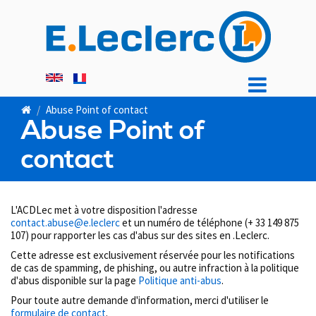
Aller
au
contenu
principal
Abuse Point of contact
Abuse Point of
contact
L'ACDLec met à votre disposition l'adresse
contact.abuse@e.leclerc
et un numéro de téléphone (+ 33 149 875
107) pour rapporter les cas d'abus sur des sites en .Leclerc.
Cette adresse est exclusivement réservée pour les notifications
de cas de spamming, de phishing, ou autre infraction à la politique
d'abus disponible sur la page
Politique anti-abus
.
Pour toute autre demande d'information, merci d'utiliser le
formulaire de contact
.