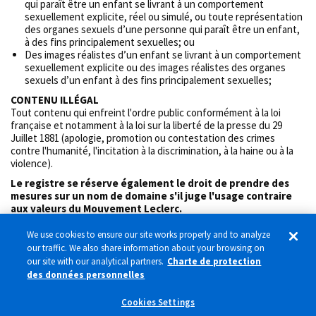
qui paraît être un enfant se livrant à un comportement
sexuellement explicite, réel ou simulé, ou toute représentation
des organes sexuels d’une personne qui paraît être un enfant,
à des fins principalement sexuelles; ou
Des images réalistes d’un enfant se livrant à un comportement
sexuellement explicite ou des images réalistes des organes
sexuels d’un enfant à des fins principalement sexuelles;
CONTENU ILLÉGAL
Tout contenu qui enfreint l'ordre public conformément à la loi
française et notamment à la loi sur la liberté de la presse du 29
Juillet 1881 (apologie, promotion ou contestation des crimes
contre l'humanité, l'incitation à la discrimination, à la haine ou à la
violence).
Le registre se réserve également le droit de prendre des
mesures sur un nom de domaine s'il juge l'usage contraire
aux valeurs du Mouvement Leclerc.
We use cookies to ensure our site works properly and to analyze
our traffic. We also share information about your browsing on
our site with our analytical partners.
Charte de protection
des données personnelles
WHOIS
Plan du site
Abuse Point of contact
Cookies Settings
Charte de protection des données personnelles