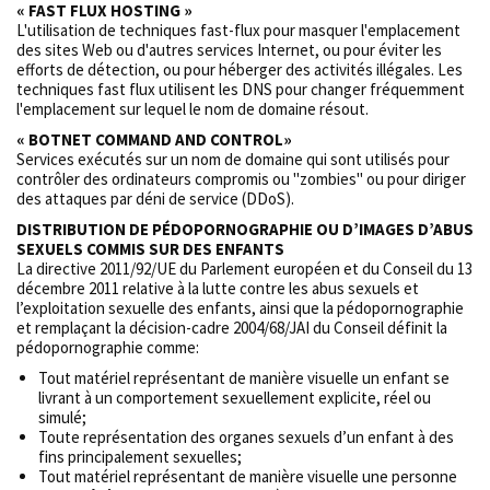
« FAST FLUX HOSTING »
L'utilisation de techniques fast-flux pour masquer l'emplacement
des sites Web ou d'autres services Internet, ou pour éviter les
efforts de détection, ou pour héberger des activités illégales. Les
techniques fast flux utilisent les DNS pour changer fréquemment
l'emplacement sur lequel le nom de domaine résout.
« BOTNET COMMAND AND CONTROL»
Services exécutés sur un nom de domaine qui sont utilisés pour
contrôler des ordinateurs compromis ou "zombies" ou pour diriger
des attaques par déni de service (DDoS).
DISTRIBUTION DE PÉDOPORNOGRAPHIE OU D’IMAGES D’ABUS
SEXUELS COMMIS SUR DES ENFANTS
La directive 2011/92/UE du Parlement européen et du Conseil du 13
décembre 2011 relative à la lutte contre les abus sexuels et
l’exploitation sexuelle des enfants, ainsi que la pédopornographie
et remplaçant la décision-cadre 2004/68/JAI du Conseil définit la
pédopornographie comme:
Tout matériel représentant de manière visuelle un enfant se
livrant à un comportement sexuellement explicite, réel ou
simulé;
Toute représentation des organes sexuels d’un enfant à des
fins principalement sexuelles;
Tout matériel représentant de manière visuelle une personne